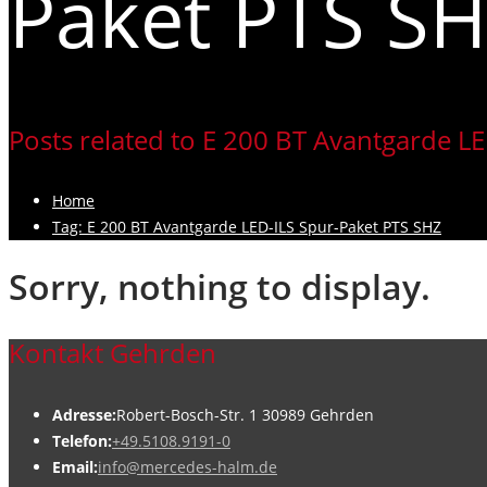
Paket PTS S
Posts related to E 200 BT Avantgarde L
Home
Tag: E 200 BT Avantgarde LED-ILS Spur-Paket PTS SHZ
Sorry, nothing to display.
Kontakt Gehrden
Adresse:
Robert-Bosch-Str. 1 30989 Gehrden
Telefon:
+49.5108.9191-0
Email:
info@mercedes-halm.de