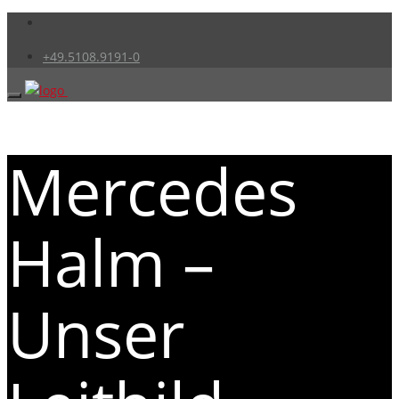
+49.5108.9191-0
Mercedes
Halm –
Unser