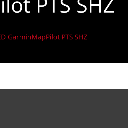
lot PTS SHZ
 LED GarminMapPilot PTS SHZ