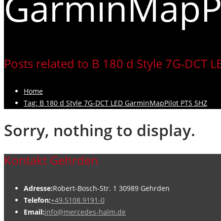
GarminMapPi
Posts related to B 180 d Style 7G-DCT
Home
Tag: B 180 d Style 7G-DCT LED GarminMapPilot PTS SHZ
Sorry, nothing to display.
Kontakt Gehrden
Adresse:
Robert-Bosch-Str. 1 30989 Gehrden
Telefon:
+49.5108.9191-0
Email:
info@mercedes-halm.de