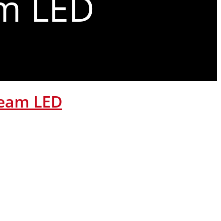
am LED
beam LED