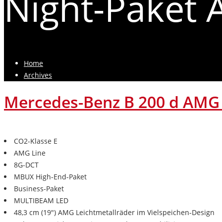
Night-Paket
Home
Archives
Mercedes-Benz B 200 d AMG 
CO2-Klasse E
AMG Line
8G-DCT
MBUX High-End-Paket
Business-Paket
MULTIBEAM LED
48,3 cm (19") AMG Leichtmetallräder im Vielspeichen-Design