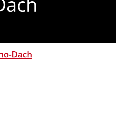
Dach
ano-Dach