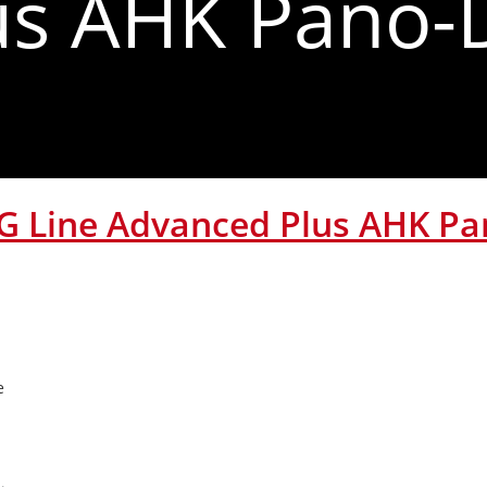
us AHK Pano-
G Line Advanced Plus AHK P
e