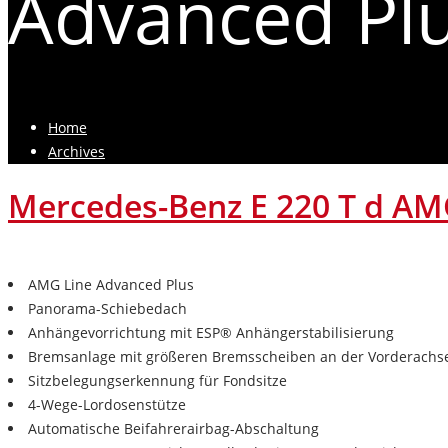
Advanced Pl
Home
Archives
Mercedes-Benz E 220 T d AM
AMG Line Advanced Plus
Panorama-Schiebedach
Anhängevorrichtung mit ESP® Anhängerstabilisierung
Bremsanlage mit größeren Bremsscheiben an der Vorderachs
Sitzbelegungserkennung für Fondsitze
4-Wege-Lordosenstütze
Automatische Beifahrerairbag-Abschaltung