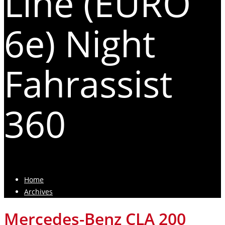
Line (EURO
6e) Night
Fahrassist
360
Home
Archives
Mercedes-Benz CLA 200