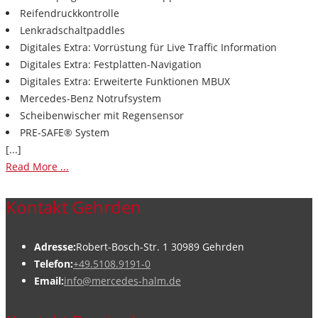
Reifendruckkontrolle
Lenkradschaltpaddles
Digitales Extra: Vorrüstung für Live Traffic Information
Digitales Extra: Festplatten-Navigation
Digitales Extra: Erweiterte Funktionen MBUX
Mercedes-Benz Notrufsystem
Scheibenwischer mit Regensensor
PRE-SAFE® System
[...]
Read More ...
Kontakt Gehrden
Adresse:
Robert-Bosch-Str. 1 30989 Gehrden
Telefon:
+49.5108.9191-0
Email:
info@mercedes-halm.de