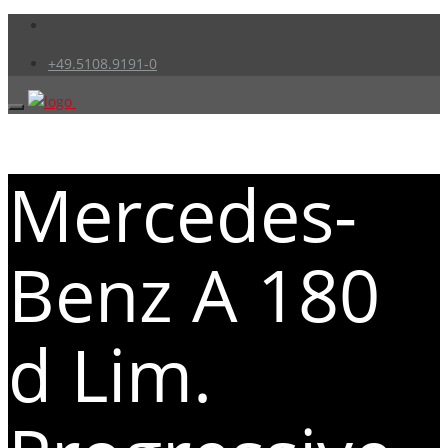
+49.5108.9191-0
Mercedes-
Benz A 180
d Lim.