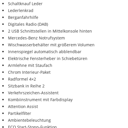
Schaltknauf Leder
Lederlenkrad
Berganfahrhilfe
Digitales Radio (DAB)
2 USB Schnittstellen in Mittelkonsole hinten
Mercedes-Benz Notrufsystem
Wischwasserbehälter mit größerem Volumen
Innenspiegel automatisch abblendbar
Elektrische Fensterheber in Schiebetüren
Armlehne mit Staufach
Chrom Interieur-Paket
Radformel 4×2
Sitzbank in Reihe 2
Verkehrszeichen-Assistent
Kombiinstrument mit Farbdisplay
Attention Assist
Partikelfilter
Ambientebeleuchtung
ECO Start-Stopp-Funktion