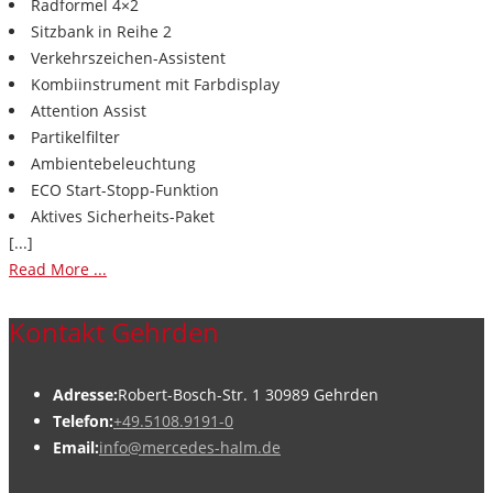
Radformel 4×2
Sitzbank in Reihe 2
Verkehrszeichen-Assistent
Kombiinstrument mit Farbdisplay
Attention Assist
Partikelfilter
Ambientebeleuchtung
ECO Start-Stopp-Funktion
Aktives Sicherheits-Paket
[...]
Read More ...
Kontakt Gehrden
Adresse:
Robert-Bosch-Str. 1 30989 Gehrden
Telefon:
+49.5108.9191-0
Email:
info@mercedes-halm.de