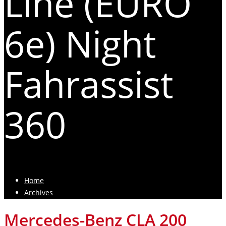
Line (EURO
6e) Night
Fahrassist
360
Home
Archives
Mercedes-Benz CLA 200