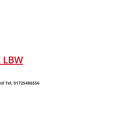
t LBW
d Tel, 01725486556