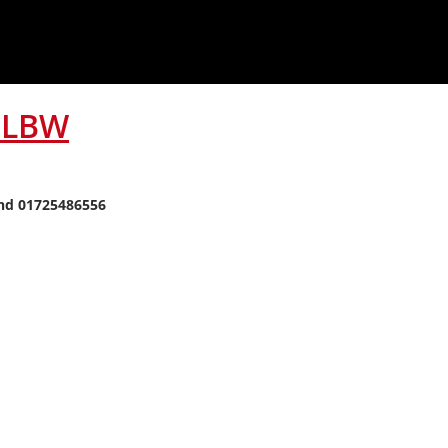
t LBW
nd 01725486556