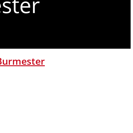
ster
 Burmester