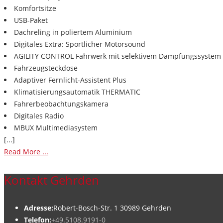
Komfortsitze
USB-Paket
Dachreling in poliertem Aluminium
Digitales Extra: Sportlicher Motorsound
AGILITY CONTROL Fahrwerk mit selektivem Dämpfungssystem 
Fahrzeugsteckdose
Adaptiver Fernlicht-Assistent Plus
Klimatisierungsautomatik THERMATIC
Fahrerbeobachtungskamera
Digitales Radio
MBUX Multimediasystem
[...]
Read More ...
Kontakt Gehrden
Adresse:
Robert-Bosch-Str. 1 30989 Gehrden
Telefon:
+49.5108.9191-0