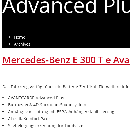
Advanced Pl
Home
Archives
Mercedes-Benz E 300 T e Av
Das Fahrzeug verfügt über ein Batterie Zertifikat. Für weitere In
AVANTGARDE Advanced Plus
Burmester® 4D-Surround-Soundsystem
Anhängevorrichtung mit ESP® Anhängerstabilisierung
Akustik-Komfort-Paket
Sitzbelegungserkennung für Fondsitze