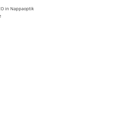
CO in Nappaoptik
e