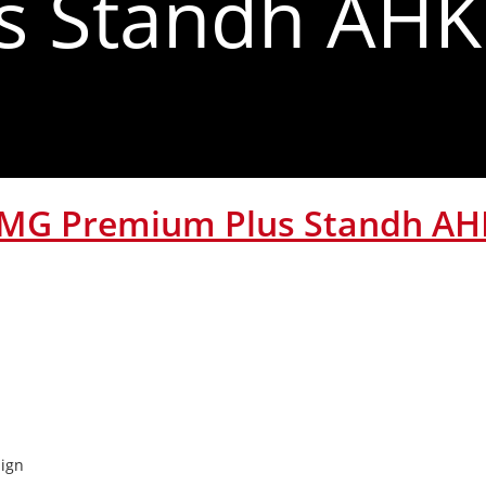
 Standh AHK 
AMG Premium Plus Standh AHK
sign