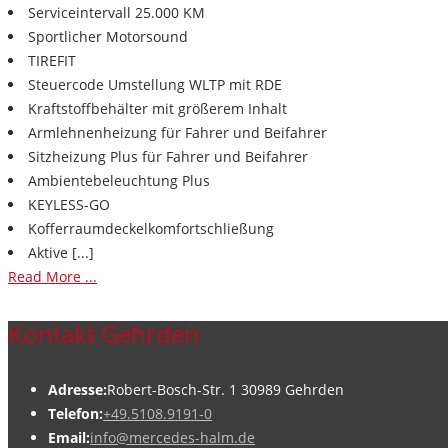
Serviceintervall 25.000 KM
Sportlicher Motorsound
TIREFIT
Steuercode Umstellung WLTP mit RDE
Kraftstoffbehälter mit größerem Inhalt
Armlehnenheizung für Fahrer und Beifahrer
Sitzheizung Plus für Fahrer und Beifahrer
Ambientebeleuchtung Plus
KEYLESS-GO
Kofferraumdeckelkomfortschließung
Aktive [...]
Read More ...
Kontakt Gehrden
Adresse:
Robert-Bosch-Str. 1 30989 Gehrden
Telefon:
+49.5108.9191-0
Email:
info@mercedes-halm.de