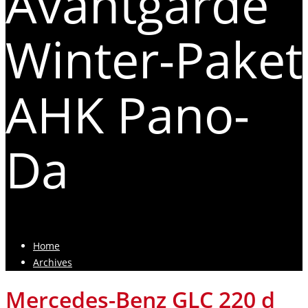
Avantgarde
Winter-Paket
AHK Pano-
Da
Home
Archives
Mercedes-Benz GLC 220 d