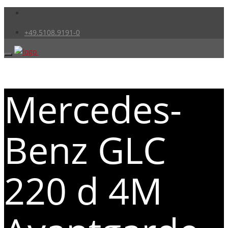
+49.5108.9191-0
Mercedes-
Benz GLC
220 d 4M