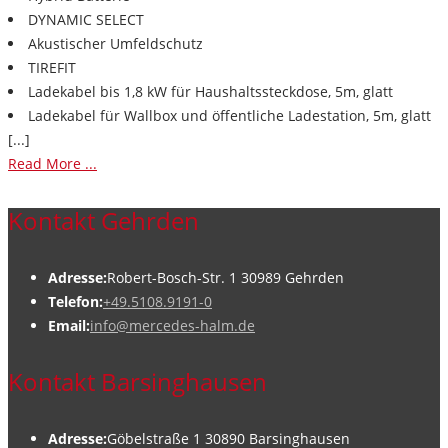
DYNAMIC SELECT
Akustischer Umfeldschutz
TIREFIT
Ladekabel bis 1,8 kW für Haushaltssteckdose, 5m, glatt
Ladekabel für Wallbox und öffentliche Ladestation, 5m, glatt
[...]
Read More ...
Kontakt Gehrden
Adresse:
Robert-Bosch-Str. 1 30989 Gehrden
Telefon:
+49.5108.9191-0
Email:
info@mercedes-halm.de
Kontakt Barsinghausen
Adresse:
Göbelstraße 1 30890 Barsinghausen