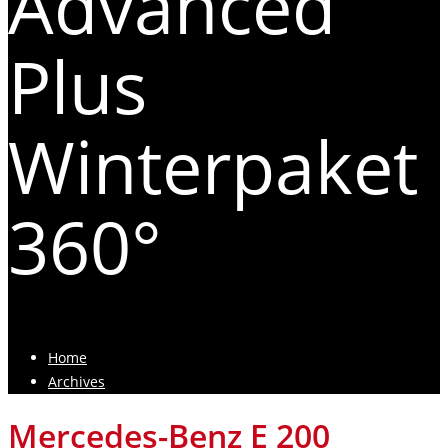
Advanced
Plus
Winterpaket
360°
Home
Archives
Mercedes-Benz E 200